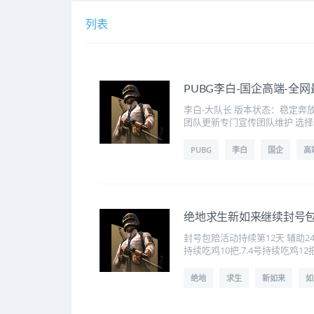
列表
PUBG李白-国企高端-全
李白-大队长 版本状态：稳定奔
团队更新专门宣传团队维护 选择
PUBG
李白
国企
高
绝地求生新如来继续封号
封号包赔活动持续第12天 辅助2
持续吃鸡10把.7.4号持续吃鸡12把.
绝地
求生
新如来
如