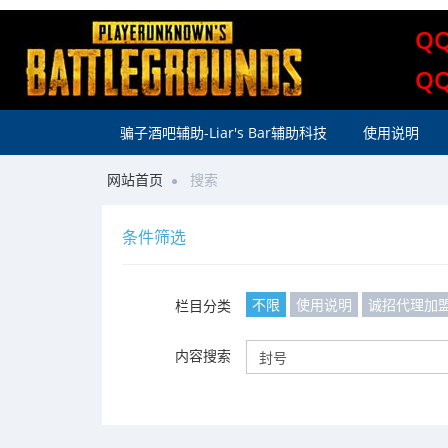
Q
Q
骗子酒吧辅助-Liar's Bar辅助科技
使用说明
网站首页
搜索
条件筛选
不限
使用说明
诚招代理加
栏目分类
内容搜索