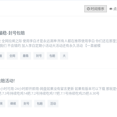
时间排序
点
网最稳-封号包赔
放 全网拉闸之际 使用李白才是永远滴神 所有人都在推荐使用李白 你们还在那
我们 不会错的 加入李白定期小活动大活动还有永久活动 【一直被模
端
全网
最稳
封号
包赔
大
包赔活动！
4小时可用-24小时即开即用-网盘如果没有留言更新 如果有版本可以下载 那就是代表
7.3号持续吃鸡14把.7.2号持续吃鸡17把.7.1号持续吃鸡25把.6.30号
来
继续
封号
包赔
活动