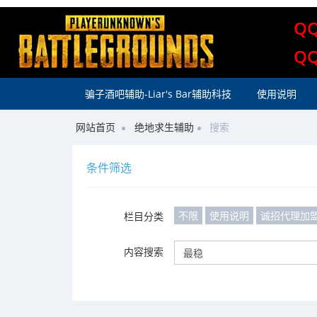
Q
Q
骗子酒吧辅助-Liar's Bar辅助科技
使用说明
网站首页
绝地求生辅助
搜索
条件筛选
不限
使用说明
诚招代理加
栏目分类
内容搜索